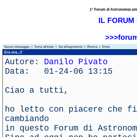
1° Forum di Astronomia amator
IL FORUM 
>>>forum
Nuovo messaggio
|
Torna all'inizio
|
Vai all'argomento
|
Ricerca
|
Entra
Era ora...!!
Autore:
Danilo Pivato
Data: 01-24-06 13:15
Ciao a tutti,
ho letto con piacere che fi
cambiando
in questo Forum di Astronom