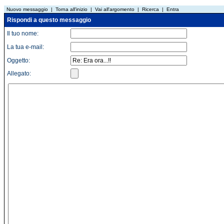
Nuovo messaggio
|
Torna all'inizio
|
Vai all'argomento
|
Ricerca
|
Entra
Rispondi a questo messaggio
Il tuo nome:
La tua e-mail:
Oggetto:
Allegato: