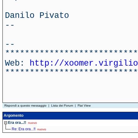
Danilo Pivato
--
--
***************************
Web:
http://xoomer.virgilio
***************************
Rispondi a questo messaggio
|
Lista dei Forum
|
Flat View
Argomento
Era ora...!!
nuovo
Re: Era ora...!!
nuovo